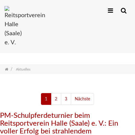
Zum
Inhalt
Aktuelles
springen
Neues aus unserem Verein
Aktuelles
1
2
3
Nächste
PM-Schulpferdeturnier beim
Reitsportverein Halle (Saale) e. V.: Ein
voller Erfolg bei strahlendem