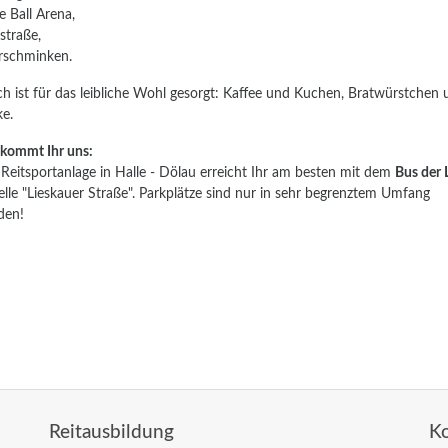
e Ball Arena,
lstraße,
rschminken.
ch ist für das leibliche Wohl gesorgt: Kaffee und Kuchen, Bratwürstchen
e.
 kommt Ihr uns:
Reitsportanlage in Halle - Dölau erreicht Ihr am besten mit dem
Bus der 
elle "Lieskauer Straße". Parkplätze sind nur in sehr begrenztem Umfang
den!
Reitausbildung
K