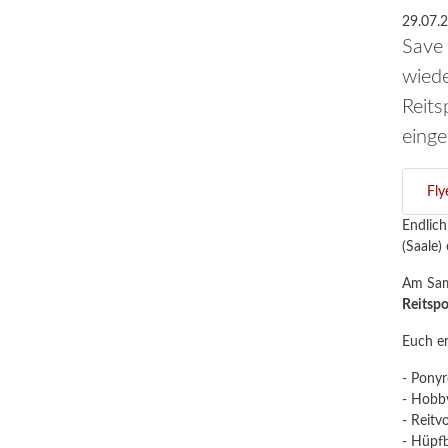
29.07.
Save 
wiede
Reits
einge
Fly
Endlich
(Saale) 
Am Sam
Reitspo
Euch e
- Ponyr
- Hobb
- Reitv
- Hüpfb