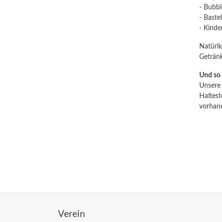
- Bubbl
- Baste
- Kinde
Natürli
Getränk
Und so
Unsere 
Haltest
vorhan
Verein