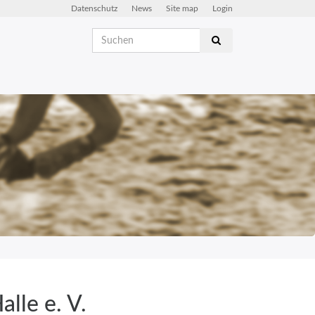
Datenschutz
News
Site map
Login
lle e. V.