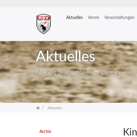
Aktuelles
Verein
Veranstaltungen
Zum
Inhalt
springen
Aktuelles
Neues aus unserem Verein
Aktuelles
Kin
Archiv