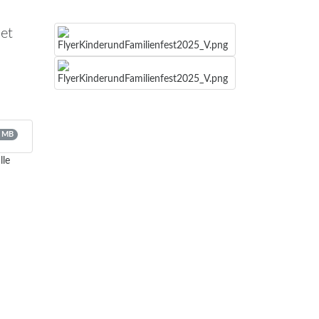
et
 MB
lle