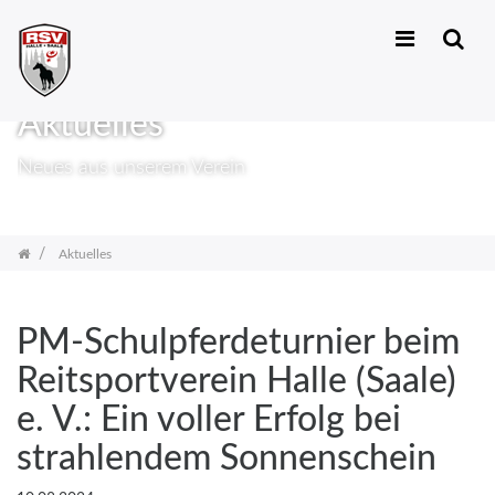
Zum
Inhalt
Aktuelles
springen
Neues aus unserem Verein
Aktuelles
PM-Schulpferdeturnier beim
Reitsportverein Halle (Saale)
e. V.: Ein voller Erfolg bei
strahlendem Sonnenschein