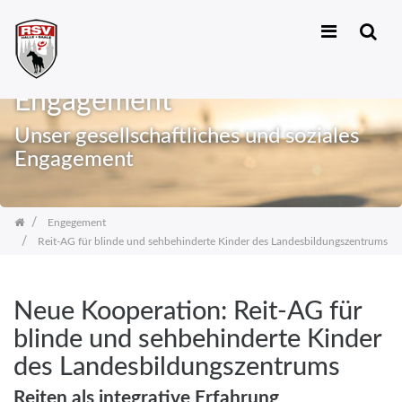
Zum
Inhalt
Engagement
springen
Unser gesellschaftliches und soziales
Engagement
Engegement
Reit-AG für blinde und sehbehinderte Kinder des Landesbildungszentrums
Neue Kooperation: Reit-AG für
blinde und sehbehinderte Kinder
des Landesbildungszentrums
Reiten als integrative Erfahrung