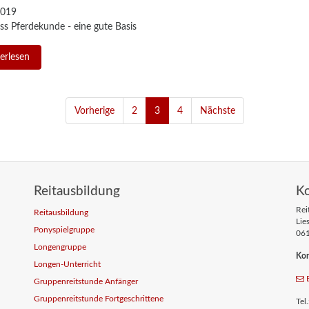
2019
ss Pferdekunde - eine gute Basis
erlesen
Vorherige
2
3
4
Nächste
Reitausbildung
K
Rei
Reitausbildung
Lie
Ponyspielgruppe
061
Longengruppe
Kon
Longen-Unterricht
Gruppenreitstunde Anfänger
Gruppenreitstunde Fortgeschrittene
Tel