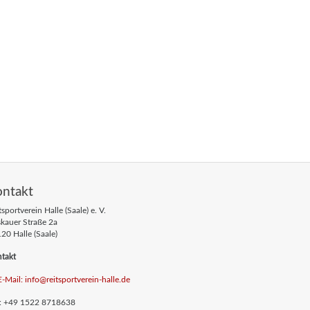
ontakt
tsportverein Halle (Saale) e. V.
skauer Straße 2a
20 Halle (Saale)
takt
E-Mail: info
@reitsportverein-halle
.de
.: +49 1522 8718638