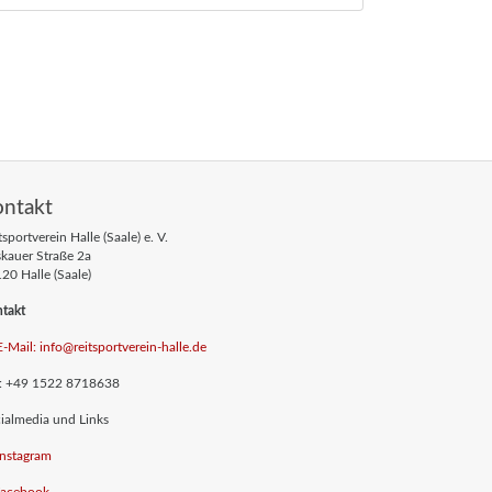
ontakt
tsportverein Halle (Saale) e. V.
skauer Straße 2a
20 Halle (Saale)
takt
E-Mail: info
@reitsportverein-halle
.de
.: +49 1522 8718638
ialmedia und Links
Instagram