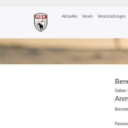
Aktuelles
Verein
Veranstaltungen
Zum
Inhalt
springen
Ben
Geben S
Anm
Benutz
Passwo