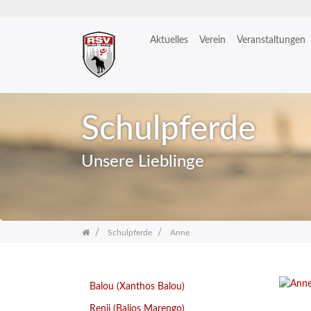
Aktuelles
Verein
Veranstaltungen
Zum
Inhalt
springen
Schulpferde
Unsere Lieblinge
Schulpferde
Anne
Balou (Xanthos Balou)
Renji (Balios Marengo)