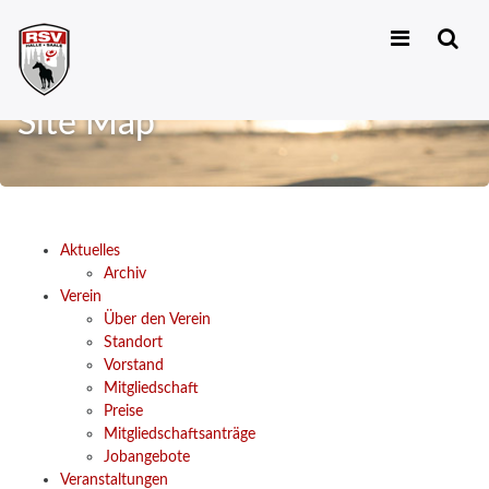
Zum
Inhalt
Site Map
springen
Aktuelles
Archiv
Verein
Über den Verein
Standort
Vorstand
Mitgliedschaft
Preise
Mitgliedschaftsanträge
Jobangebote
Veranstaltungen