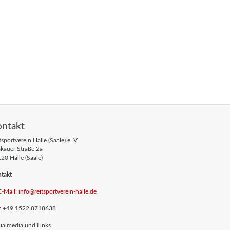
ontakt
tsportverein Halle (Saale) e. V.
skauer Straße 2a
20 Halle (Saale)
takt
E-Mail: info
@reitsportverein-halle
.de
.: +49 1522 8718638
ialmedia und Links