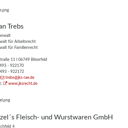
an Trebs
anwalt
alt für Arbeitsrecht
alt für Familienrecht
traße 11 l 06749 Bitterfeld
3493 - 922170
3493 - 922172
:
trebs
@jks-rae
.de
t:
www.jksrecht.de
tzel´s Fleisch- und Wurstwaren GmbH
chfeld 4