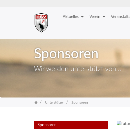
Aktuelles
Verein
Veranstal
Zum
Inhalt
springen
Sponsoren
Wir werden unterstützt von...
Unterstützer
Sponsoren
Sponsoren