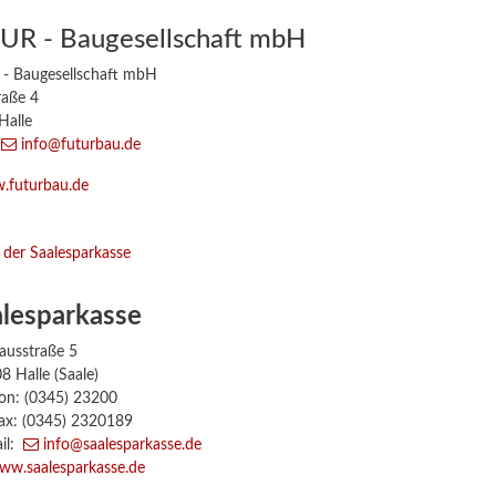
UR - Baugesellschaft mbH
- Baugesellschaft mbH
raße 4
Halle
:
info
@futurbau
.de
.futurbau.de
lesparkasse
usstraße 5
Halle (Saale)
n: (0345) 23200
x: (0345) 2320189
il:
info
@saalesparkasse
.de
ww.saalesparkasse.de