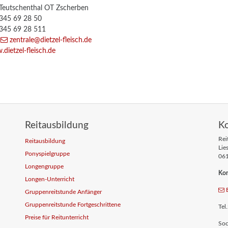
Teutschenthal OT Zscherben
)345 69 28 50
)345 69 28 511
:
zentrale
@dietzel-fleisch
.de
dietzel-fleisch.de
Reitausbildung
K
Rei
Reitausbildung
Lie
Ponyspielgruppe
061
Longengruppe
Kon
Longen-Unterricht
Gruppenreitstunde Anfänger
Gruppenreitstunde Fortgeschrittene
Tel
Preise für Reitunterricht
Soc