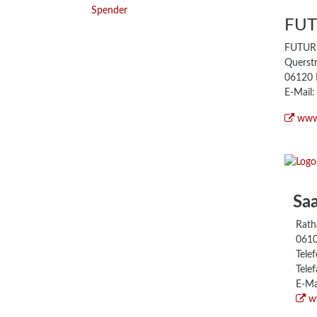
Spender
FUT
FUTUR 
Querst
06120 
E-Mail
www
Saa
Ratha
06108 
Telefo
Telefa
E-Ma
w