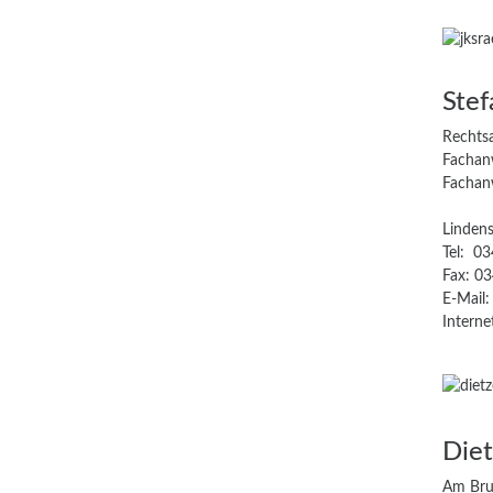
Stef
Rechts
Fachanw
Fachanw
Lindens
Tel: 0
Fax: 0
E-Mail
Interne
Die
Am Bru