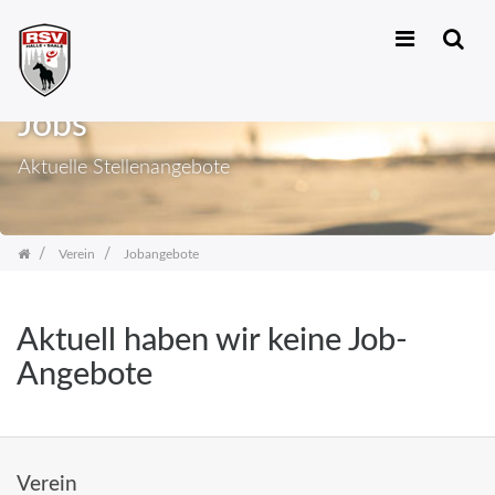
Zum
Inhalt
Jobs
springen
Aktuelle Stellenangebote
Verein
Jobangebote
Aktuell haben wir keine Job-
Angebote
Verein